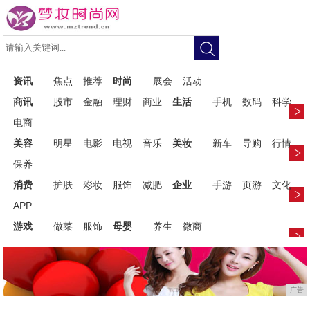
资讯
焦点
推荐
时尚
展会
活动
商讯
股市
金融
理财
商业
生活
手机
数码
科学
电商
美容
明星
电影
电视
音乐
美妆
新车
导购
行情
保养
消费
护肤
彩妆
服饰
减肥
企业
手游
页游
文化
APP
游戏
做菜
服饰
母婴
养生
微商
广告