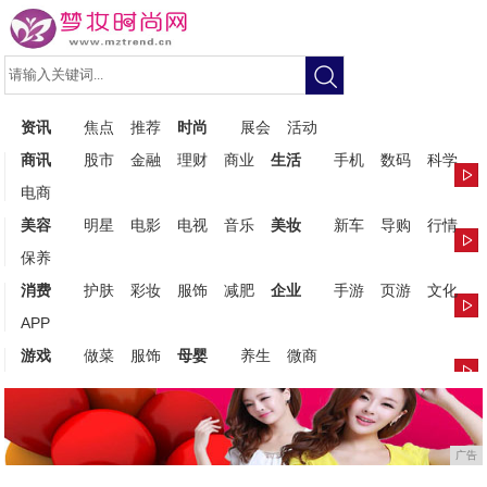
资讯
焦点
推荐
时尚
展会
活动
商讯
股市
金融
理财
商业
生活
手机
数码
科学
电商
美容
明星
电影
电视
音乐
美妆
新车
导购
行情
保养
消费
护肤
彩妆
服饰
减肥
企业
手游
页游
文化
APP
游戏
做菜
服饰
母婴
养生
微商
广告