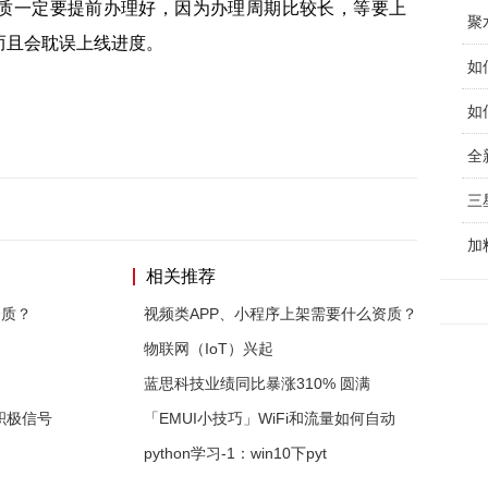
质一定要提前办理好，因为办理周期比较长，等要上
聚
而且会耽误上线进度。
如
如
全
加
相关推荐
资质？
视频类APP、小程序上架需要什么资质？
物联网（IoT）兴起
蓝思科技业绩同比暴涨310% 圆满
积极信号
「EMUI小技巧」WiFi和流量如何自动
python学习-1：win10下pyt