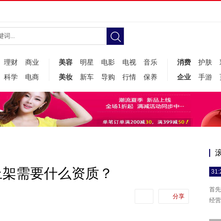
理财
商业
美容
明星
电影
电视
音乐
消费
护肤
科学
电商
美妆
新车
导购
行情
保养
企业
手游
上架需要什么资质？
31:
首先
分享
经营