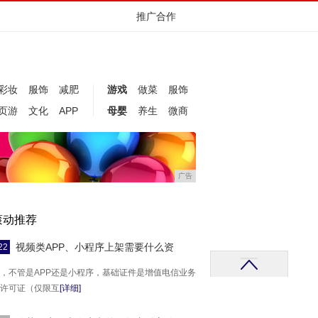
推广合作
彩妆
服饰
减肥
游戏
做菜
服饰
页游
文化
APP
母婴
养生
微商
广告
滚动推荐
视频类APP、小程序上架需要什么资
22
，不管是APP还是小程序，基础证件是增值电信业务
许可证（仅限互
[详细]