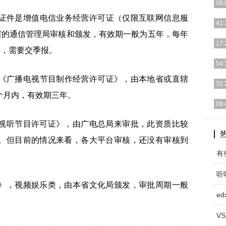
06:
础证件是增值电信业务经营许可证（仅限互联网信息服
随着
41:
也成
省的通信管理局审核和颁发，有效期一般为五年，每年
前言
17:
年，需要交季报。
装好
社区
54:
务软
为《广播电视节目制作经营许可证》，由本地省或直辖
电商
31:
不出
个月内，有效期三年。
如果O
09:
据市
视听节目许可证》，由广电总局来审批，此资质比较
达到
。但目前的情况来看，各大平台审核，还没有审核到
有
听
》，视频娱乐类，由本省文化局颁发，审批周期一般
ed
VS