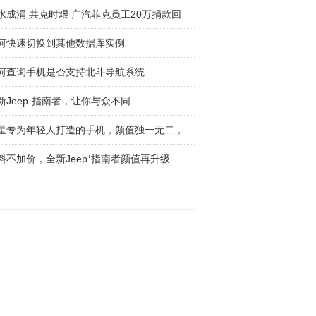
水成涓 共克时艰 广汽菲克员工20万捐款回
何快速切换到其他数据库实例
何查询手机是否支持北斗导航系统
新Jeep⁺指南者，让你与众不同
三星专为年轻人打造的手机，颜值独一无二，你值
料不加价，全新Jeep⁺指南者颜值再升级