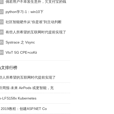
倘若用户不幸发生意外，欠支付宝的钱
01
智能手机应用场景的不断扩大，如今互联网金融基本
python学习-1：win10下
13
为了人们生活中的
[详细]
 工欲善其事必先利其器，先配置好python环境，安
社区智能硬件从“你是谁”到主动判断
23
继承编译环
[详细]
智能升级应包括与社区相关的所有智能设备和智能服
有些人所希望的互联网时代提前实现了
16
件系统。总体上，
[详细]
们一直呼吁的互联网经济，在家办公，在家购物，足
Systrace 之 Vsync
35
户，人人自己当老
[详细]
ffset 不为 0，那么意味着 App 和 SurfaceFl
[详细]
VIoT 5G CPE+coKii
44
场调查机构中怡康预测，到2020年，彩电智能化将
100%，白色
热文排行榜
[详细]
些人所希望的互联网时代提前实现了
听周报-未来 AirPods 或更智能，充
x-LFS158x Kubernetes
 2019教程：创建ASP.NET Co