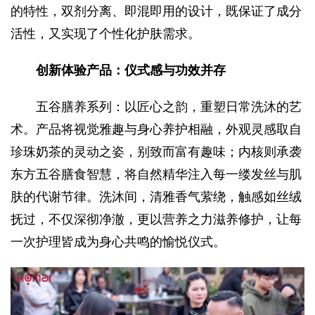
的特性，双剂分离、即混即用的设计，既保证了成分
活性，又实现了个性化护肤需求。
创新体验产品：仪式感与功效并存
五谷膳养系列：以匠心之韵，重塑日常洗沐的艺
术。产品将视觉雅趣与身心养护相融，外观灵感取自
珍珠奶茶的灵动之姿，别致而富有趣味；内核则承袭
东方五谷膳食智慧，将自然精华注入每一缕发丝与肌
肤的代谢节律。洗沐间，清雅香气萦绕，触感如丝绒
抚过，不仅深彻净澈，更以营养之力滋养修护，让每
一次护理皆成为身心共鸣的愉悦仪式。