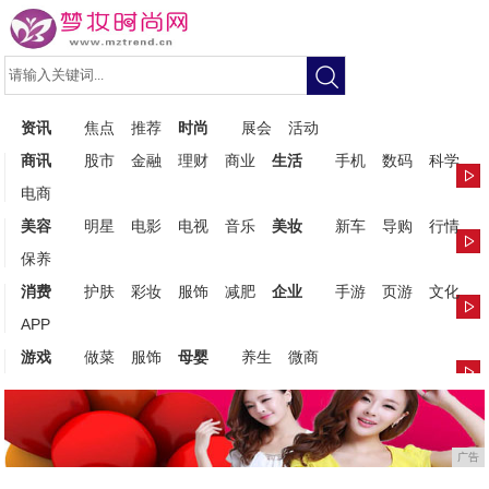
资讯
焦点
推荐
时尚
展会
活动
商讯
股市
金融
理财
商业
生活
手机
数码
科学
电商
美容
明星
电影
电视
音乐
美妆
新车
导购
行情
保养
消费
护肤
彩妆
服饰
减肥
企业
手游
页游
文化
APP
游戏
做菜
服饰
母婴
养生
微商
广告