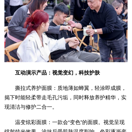
互动演示产品：视觉变幻，科技护肤
撕拉式养护面膜：质地薄如蝉翼，轻涂即成膜，
揭下时能轻柔带走毛孔污垢，同时释放养护精华，实
现清洁与修护二合一。
温变炫彩面膜：一款会“变色”的面膜。视觉呈现
镭射炫光效果，涂抹后受肌肤温度影响，色彩逐渐变