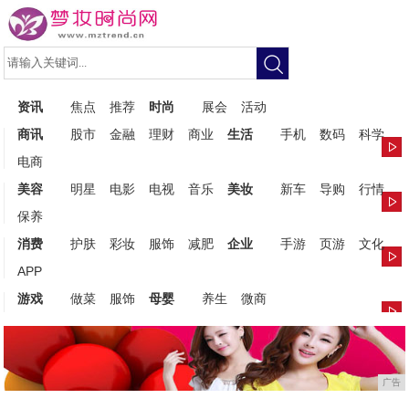
资讯
焦点
推荐
时尚
展会
活动
商讯
股市
金融
理财
商业
生活
手机
数码
科学
电商
美容
明星
电影
电视
音乐
美妆
新车
导购
行情
保养
消费
护肤
彩妆
服饰
减肥
企业
手游
页游
文化
APP
游戏
做菜
服饰
母婴
养生
微商
广告