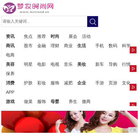
资讯
焦点
推荐
时尚
展会
活动
商讯
股市
金融
理财
商业
生活
手机
数码
科学
电商
美容
明星
电影
电视
音乐
美妆
新车
导购
行情
保养
消费
护肤
彩妆
服饰
减肥
企业
手游
页游
文化
APP
游戏
做菜
服饰
母婴
养生
微商
广告