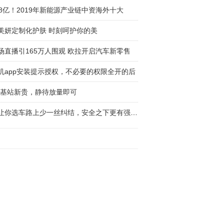
48亿！2019年新能源产业链中资海外十大
美妍定制化护肤 时刻呵护你的美
场直播引165万人围观 欧拉开启汽车新零售
机app安装提示授权，不必要的权限全开的后
G基站新贵，静待放量即可
它让你选车路上少一丝纠结，安全之下更有强劲性