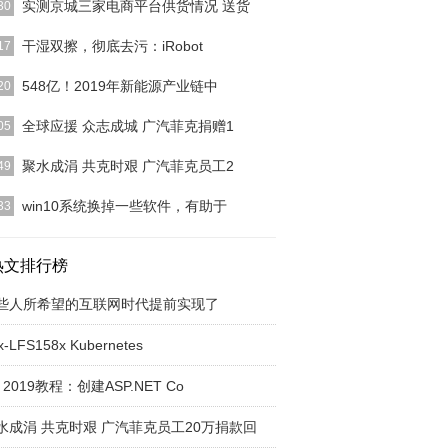
实测京城三家电商平台供货情况 送货
30
疫情因素，目前大部分人还处于居家状态，为了隔离
干湿双擦，彻底去污：iRobot
17
，很多人选择电商
[详细]
的第一台扫地机器人用的是iRobot 961,用到现在差
548亿！2019年新能源产业链中
20
快有三
[详细]
Ambau已经处于破产状态，所以收购将在天顺德国
全球应援 众志成城 广汽菲克捐赠1
05
与该资产的受托
[详细]
突如其来，牵动着全国人民的关切之心，各条战线的
聚水成涓 共克时艰 广汽菲克员工2
49
疫”行动一直在进
[详细]
17日，来自广汽菲克员工个人捐赠的20万爱心捐款正
win10系统换掉一些软件，有助于
33
付武汉抗疫前
[详细]
置疑，win10对电脑性能的要求到今天仍是一个问
如果迫不得已安
热文排行榜
[详细]
些人所希望的互联网时代提前实现了
x-LFS158x Kubernetes
 2019教程：创建ASP.NET Co
水成涓 共克时艰 广汽菲克员工20万捐款回