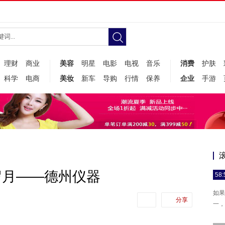
理财
商业
美容
明星
电影
电视
音乐
消费
护肤
科学
电商
美妆
新车
导购
行情
保养
企业
手游
岁月——德州仪器
58:
如果
分享
一，