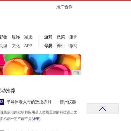
推广合作
彩妆
服饰
减肥
游戏
做菜
服饰
页游
文化
APP
母婴
养生
微商
广告
滚动推荐
半导体老大哥的叛逆岁月——德州仪器
53
说集成电路发明和应用是人类最重要的科技进步之
那么就一定不能不提
[详细]