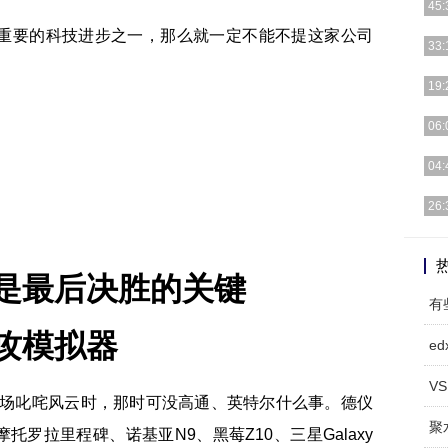
45:
重要的科技进步之一，那么就一定不能不提这家公司
由于
33:
安全
楼主
19:
不多
由于
06:
公司
疫情
04:
抗“
3月
26:
式交
毋庸
题，
是最后决胜的关键
有
攻模拟器
ed
VS
市场叱咤风云时，那时可没高通、英特尔什么事。德仪
聚
托罗拉里程碑、诺基亚N9、黑莓Z10、三星Galaxy