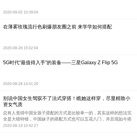
2020-09-02 10:39:04
在薄雾玫瑰流行色刷爆朋友圈之前 来学学如何搭配
2020-08-28 15:02:04
5G时代“最值得入手”的装备——三星Galaxy Z Flip 5G
2020-08-28 14:41:20
别说中国女生驾驭不了法式穿搭！瞧她这样穿，尽显精致小
资女气质
总有人觉得中国女孩子搭配的方式是比较单一的，其实这样的想法完
全是大错特错，中国妹子的搭配方式也可以五花八门，并且现如今搭
配的风格比比皆是，又怎么可能苦了中国妹子呢？现如今的妹子都比
2020-08-18 10:42:27
较喜欢轻奢的搭配方式