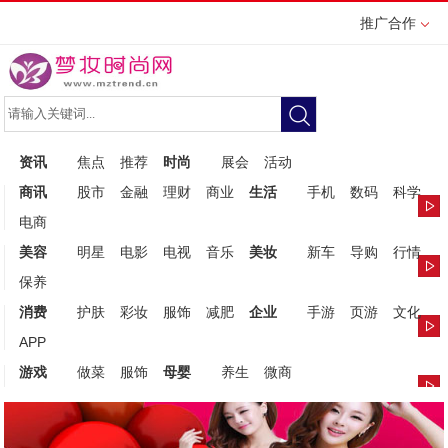
推广合作
资讯
焦点
推荐
时尚
展会
活动
商讯
股市
金融
理财
商业
生活
手机
数码
科学
电商
美容
明星
电影
电视
音乐
美妆
新车
导购
行情
保养
消费
护肤
彩妆
服饰
减肥
企业
手游
页游
文化
APP
游戏
做菜
服饰
母婴
养生
微商