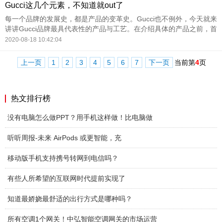
Gucci这几个元素，不知道就out了
每一个品牌的发展史，都是产品的变革史。Gucci也不例外，今天就来
讲讲Gucci品牌最具代表性的产品与工艺。在介绍具体的产品之前，首
先得了解Gucci双G标志的来源，这个最具有代表性的标志诞生于二十
2020-08-18 10:42:04
世
上一页
1
2
3
4
5
6
7
下一页
当前第
4
页
热文排行榜
没有电脑怎么做PPT？用手机这样做！比电脑做
听听周报-未来 AirPods 或更智能，充
移动版手机支持携号转网到电信吗？
有些人所希望的互联网时代提前实现了
知道最娇娆最舒适的出行方式是哪种吗？
所有空调1个网关！中弘智能空调网关的市场运营