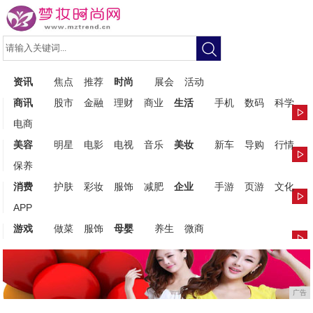
资讯
焦点
推荐
时尚
展会
活动
商讯
股市
金融
理财
商业
生活
手机
数码
科学
电商
美容
明星
电影
电视
音乐
美妆
新车
导购
行情
保养
消费
护肤
彩妆
服饰
减肥
企业
手游
页游
文化
APP
游戏
做菜
服饰
母婴
养生
微商
广告