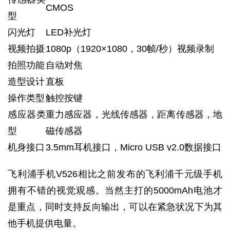
CMOS
型
闪光灯
LED补光灯
视频拍摄
1080p（1920×1080，30帧/秒）视频录制
拍照功能
自动对焦
造型设计
直板
操作类型
触控按键
感应器类
重力感应器，光线传感器，距离传感器，地
型
磁传感器
机身接口
3.5mm耳机接口，Micro USB v2.0数据接口
飞利浦手机V526相比之前发布的飞利浦千元级手机
拥有不错的视觉观感。当然主打的5000mAh电池才
是重点，同时支持反向输出，可以在紧急状况下为其
他手机提供电量。