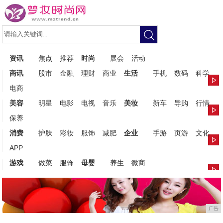
资讯
焦点
推荐
时尚
展会
活动
商讯
股市
金融
理财
商业
生活
手机
数码
科学
电商
美容
明星
电影
电视
音乐
美妆
新车
导购
行情
保养
消费
护肤
彩妆
服饰
减肥
企业
手游
页游
文化
APP
游戏
做菜
服饰
母婴
养生
微商
广告