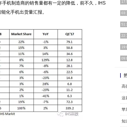
17:
手机制造商的销售量都有一定的降低，前不久，IHS
世界智能化手机出货量汇报。
荣誉
03:
用的
iP
51:
都十
猜来
22:
天就
近期
19:
系列
说起
09:
肯定
做为
华为
这
苹
知