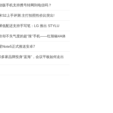
动版手机支持携号转网到电信吗？
米S2上手评测:主打拍照性价比突出!
屏低配还支持手写笔：LG 推出 STYLU
价却不失气度的超“辣”手机——红辣椒4A体
星Note5正式推送安卓7
00多家品牌投身“蓝海”，会议平板如何走出