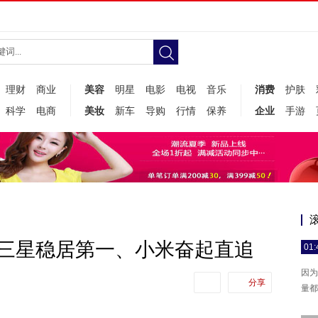
理财
商业
美容
明星
电影
电视
音乐
消费
护肤
科学
电商
美妆
新车
导购
行情
保养
企业
手游
:三星稳居第一、小米奋起直追
01:
因为
分享
量都