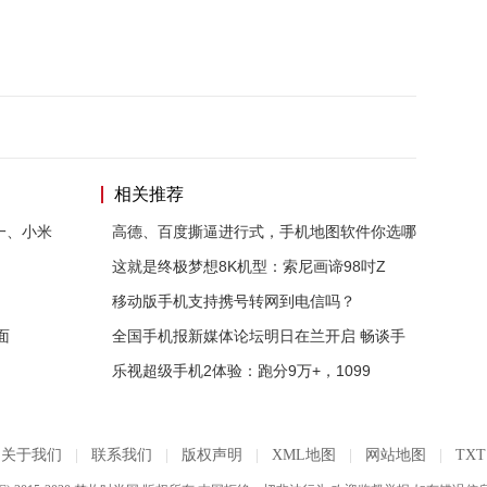
相关推荐
一、小米
高德、百度撕逼进行式，手机地图软件你选哪
这就是终极梦想8K机型：索尼画谛98吋Z
移动版手机支持携号转网到电信吗？
面
全国手机报新媒体论坛明日在兰开启 畅谈手
乐视超级手机2体验：跑分9万+，1099
关于我们
|
联系我们
|
版权声明
|
XML地图
|
网站地图
|
TXT