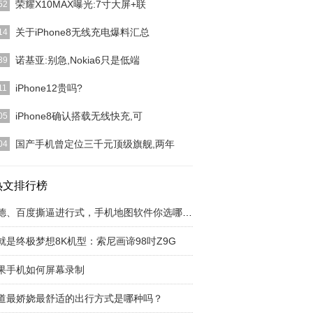
荣耀X10MAX曝光:7寸大屏+联
52
在2020年五月公布了荣耀X10系列产品手机上，配
关于iPhone8无线充电爆料汇总
14
是自己的麒麟
[详细]
hone 8做为iPhone发售十周年之作，全世界果酵对它
诺基亚:别急,Nokia6只是低端
39
分希
[详细]
到刚开始却没猜中完毕，Nokia在新春刚开始的第八
iPhone12贵吗?
11
宣布公布了重
[详细]
盆友听闻公布了iPhone 12，就来资询点评君，这一
iPhone8确认搭载无线快充,可
05
产品怎样
[详细]
iPhone的的确确败给安卓机的地区，沒有快速充电
国产手机曾定位三千元顶级旗舰,两年
04
算作一大遗憾
[详细]
国产智能手机中以前最有整体实力的知名品牌及其和
公司算作中国通讯
热文排行榜
[详细]
高德、百度撕逼进行式，手机地图软件你选哪一个
就是终极梦想8K机型：索尼画谛98吋Z9G
果手机如何屏幕录制
道最娇娆最舒适的出行方式是哪种吗？