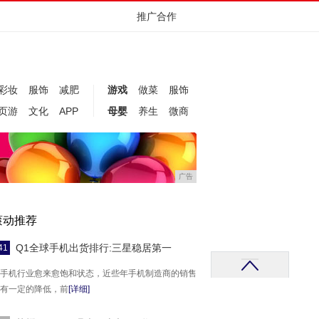
推广合作
彩妆
服饰
减肥
游戏
做菜
服饰
页游
文化
APP
母婴
养生
微商
广告
滚动推荐
Q1全球手机出货排行:三星稳居第一
41
手机行业愈来愈饱和状态，近些年手机制造商的销售
有一定的降低，前
[详细]