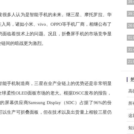
39:
很多
39:
被很多人认为是智能手机的未来。继三星、摩托罗拉、华
厂商
局，诸如小米、vivo、OPPO等手机厂商，相继公布了
来一
26:
记，
仍面临着技术上的问题。况且，折叠屏手机的市场竞争显
今天
01:
业链间的暗战更为激烈。
所有
31:
大家
近日
21:
了一
荣耀
20
智能手机制造商，三星在全产业链上的优势还是非常明显
球柔性OLED面板市场的老大。根据DSCC发布的报告，
应商Samsung Display（SDC）占据了96%的份
可以生产可折叠面板，但在技术以及出货量上相较三星仍
这
知