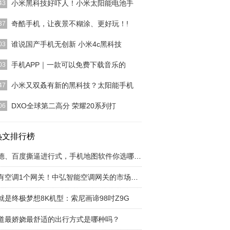
小米黑科技好吓人！小米太阳能电池手
43
人啊不知道怎么回事，一说到小米，就嘲笑它是组装
奇酷手机，让夜景不糊涂、更好玩！!
37
，不像华为那样有
[详细]
场说走就走的旅行，在各处古迹名胜留下自己的印
谁说国产手机无创新 小米4c黑科技
03
拍下所有到过之处的
[详细]
（9.
[详细]
手机APP｜一款可以免费下载音乐的
03
格式都有包括无损格式，而且可以试听，所以介绍给
小米又双叒有新的黑科技？太阳能手机
47
，软件唯一不足的
[详细]
，小米向世界知识产权局提交了一项专利，专利展示
DXO全球第二高分 荣耀20系列打
06
款背面装有集成太
[详细]
20系列今天晚上在伦敦正式发布，这次带来了荣耀
和荣耀20PRO
热文排行榜
[详细]
高德、百度撕逼进行式，手机地图软件你选哪一个
所有空调1个网关！中弘智能空调网关的市场运营
就是终极梦想8K机型：索尼画谛98吋Z9G
道最娇娆最舒适的出行方式是哪种吗？