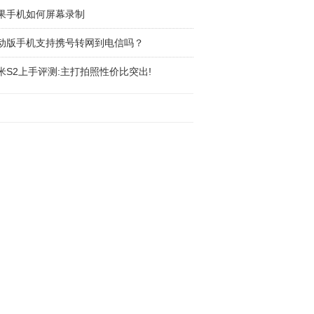
果手机如何屏幕录制
动版手机支持携号转网到电信吗？
米S2上手评测:主打拍照性价比突出!