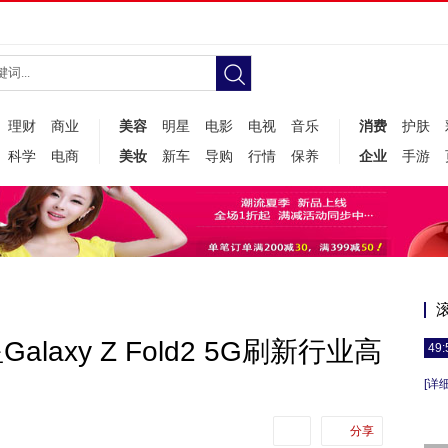
理财
商业
美容
明星
电影
电视
音乐
消费
护肤
科学
电商
美妆
新车
导购
行情
保养
企业
手游
axy Z Fold2 5G刷新行业高
49:
[详细
分享