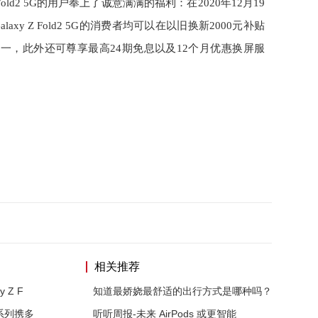
Fold2 5G的用户奉上了诚意满满的福利：在2020年12月19
axy Z Fold2 5G的消费者均可以在以旧换新2000元补贴
之间二选一，此外还可尊享最高24期免息以及12个月优惠换屏服
相关推荐
 Z F
知道最娇娆最舒适的出行方式是哪种吗？
Z系列携多
听听周报-未来 AirPods 或更智能