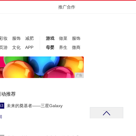
推广合作
彩妆
服饰
减肥
游戏
做菜
服饰
页游
文化
APP
母婴
养生
微商
广告
滚动推荐
未来的奠基者——三星Galaxy
53
]