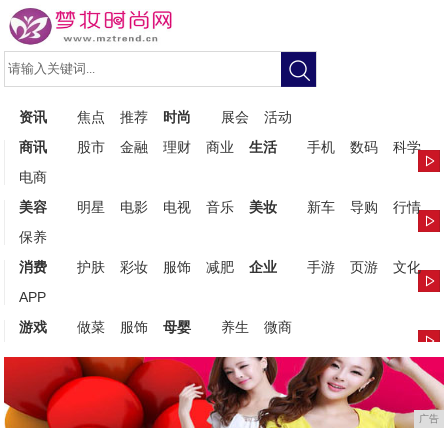
资讯
焦点
推荐
时尚
展会
活动
商讯
股市
金融
理财
商业
生活
手机
数码
科学
电商
美容
明星
电影
电视
音乐
美妆
新车
导购
行情
保养
消费
护肤
彩妆
服饰
减肥
企业
手游
页游
文化
APP
游戏
做菜
服饰
母婴
养生
微商
广告