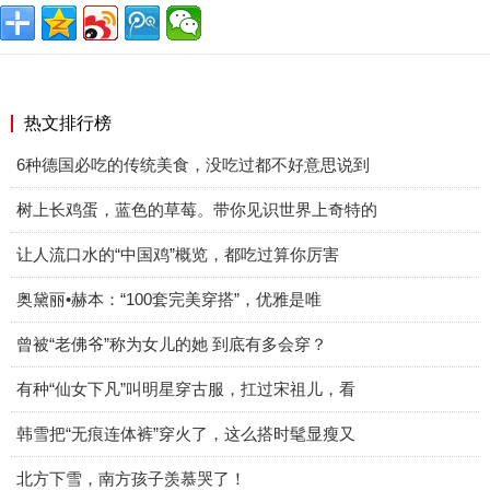
热文排行榜
6种德国必吃的传统美食，没吃过都不好意思说到
树上长鸡蛋，蓝色的草莓。带你见识世界上奇特的
让人流口水的“中国鸡”概览，都吃过算你厉害
奥黛丽•赫本：“100套完美穿搭”，优雅是唯
曾被“老佛爷”称为女儿的她 到底有多会穿？
有种“仙女下凡”叫明星穿古服，扛过宋祖儿，看
韩雪把“无痕连体裤”穿火了，这么搭时髦显瘦又
北方下雪，南方孩子羡慕哭了！