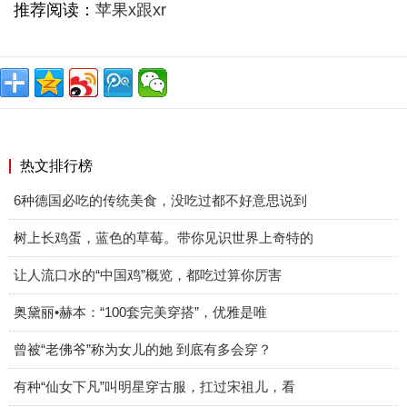
推荐阅读：
苹果x跟xr
热文排行榜
6种德国必吃的传统美食，没吃过都不好意思说到
树上长鸡蛋，蓝色的草莓。带你见识世界上奇特的
让人流口水的“中国鸡”概览，都吃过算你厉害
奥黛丽•赫本：“100套完美穿搭”，优雅是唯
曾被“老佛爷”称为女儿的她 到底有多会穿？
有种“仙女下凡”叫明星穿古服，扛过宋祖儿，看