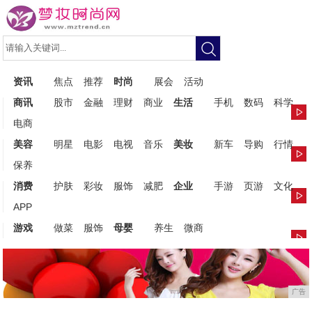
资讯
焦点
推荐
时尚
展会
活动
商讯
股市
金融
理财
商业
生活
手机
数码
科学
电商
美容
明星
电影
电视
音乐
美妆
新车
导购
行情
保养
消费
护肤
彩妆
服饰
减肥
企业
手游
页游
文化
APP
游戏
做菜
服饰
母婴
养生
微商
广告